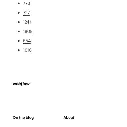
773
727
1241
1808
554
1616
On the blog
About